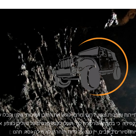
ד מאז 2012 – מגזין תיירות ותרבות, צפון, דרום ומרכז, קראו את התוכן האיכותי שלנו וקב
בקפידה כי במגזין אטרקציה לנד תוכלו לקבל פרטים על טיולים בצפון, 
וסיורים ביקבים, יין טוב על גדות הנהר זו לא מילה גסה, תהנו :)