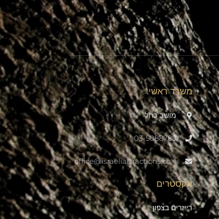
משרד ראשי
מושב כחל
03-5088785
office@israeliattractions.co.il
אקסטרים
רייזרים בצפון