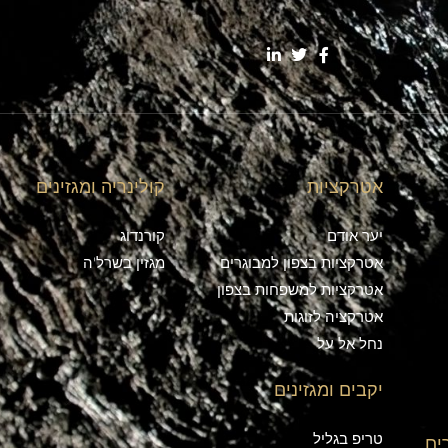
אטרקציות
קולינריה ומגזינים
יער אודם
קורנדוג
אטרקציות בצפון למבוגרים
מגזין בשרל'ה
אטרקציות למשפחות בצפון
אטרקציה לזוגות
נחל אל על
יקבים ומגזינים
טריפ בגליל
ים