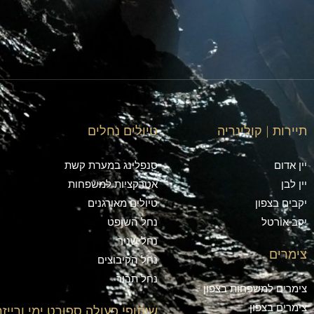
תיירות | קולינריה
טיולים נחלים
יין אדום
סנפלינג במערת קשת
יין לבן
אטרקציות למשפחות
יקבים בצפון
טיולים מאורגנים
יקב אורטל
נחל השופט
נחל שניר
צימרים
נחל הקיבוצים
נחל תבור
צימרים למשפחות בצפון
צימרים בצפון
שיתופי פעולה ספורט ימי ורייזר