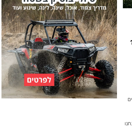
ם
חנו