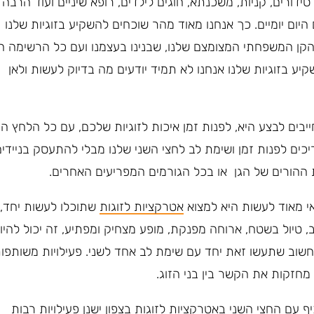
דורים, קניות, משכנתא, חוגים לילדים, רופא שיניים ועוד הרבה
היום יומיים. כך אנחנו מאוד מהר שוכחים להשקיע בזוגיות שלנו
הקן המשפחתי המצומצם שלנו, שבנינו בעצמנו ועם כל הרשימה הז
קיע בזוגיות שלנו אנחנו לא תמיד יודעים מה בדיוק לעשות ולאן
בים לבצע היא, לפנות זמן איכות לזוגיות שלכם, עם כל הלחץ הי
צריכים לפנות זמן ושימת לב לחצי השני שלנו מבלי להתעסק בניידים
 ההורים של הגן או בכל הגורמים המפריעים האחרים.
י מאוד לעשות היא למצוא
אטרקציות לזוגות
שתוכלו לעשות יחד, 
ב, טיול בשטח, ארוחה מפנקת, מופע מצחיק ומפתיע, זה יכול להיו
שוב שתעשו זאת יחד עם שימת לב אחד לשני. פעילויות משותפו
י מחזקות את הקשר בין בני הזוג.
יף עם החצי השני
באטרקציות לזוגות בצפון
ישנן פעילויות רבות