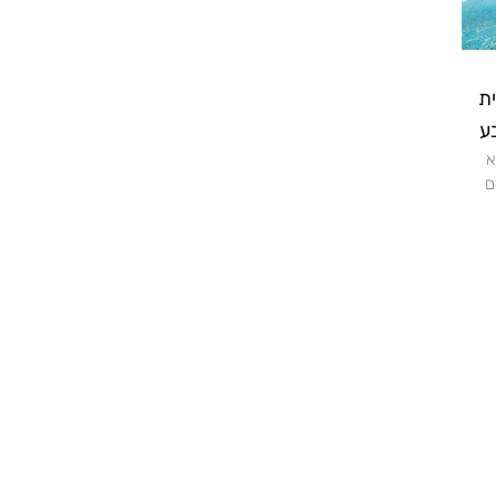
ית
ע
א
ם