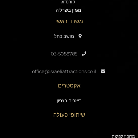
קורנדוג
מגזין בשרל'ה
משרד ראשי
מושב כחל
03-5088785
office@israeliattractions.co.il
אקסטרים
רייזרים בצפון
שיתופי פעולה
תכון לפיצה