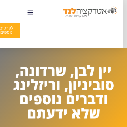
לפרטים
נוספים
יין לבן, שרדונה,
סוביניון, וריזלינג
ודברים נוספים
שלא ידעתם