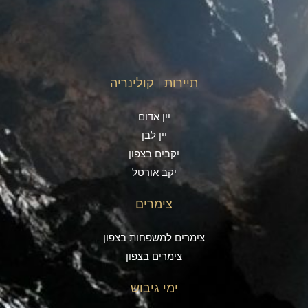
תיירות | קולינריה
יין אדום
יין לבן
יקבים בצפון
יקב אורטל
צימרים
צימרים למשפחות בצפון
צימרים בצפון
ימי גיבוש