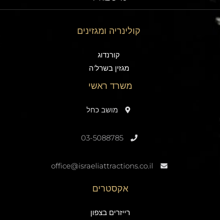
קולינריה ומגזינים
קורנדוג
מגזין בשרל'ה
משרד ראשי
מושב כחל
03-5088785
office@israeliattractions.co.il
אקסטרים
רייזרים בצפון