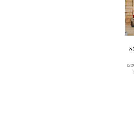
א
כים