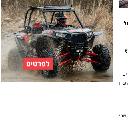
ל
ץ
ים
גוון
ולי