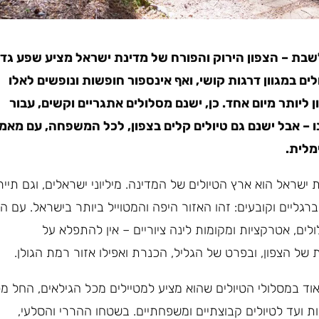
לשבת – הצפון הירוק והפורח של מדינת ישראל מציע שפע גדו
ים במגוון דרגות קושי, ואף אינספור חופשות ונופשים לאלו
ליותר מיום אחד. כן, ישנם מסלולים אתגריים וקשים, עבור
ו – אבל ישנם גם טיולים קלים בצפון, לכל המשפחה, עם מאמ
מלית.
 ישראל הוא ארץ הטיולים של המדינה. מיליוני ישראלים, וגם תייר
רגליים וקובעים: זהו האזור היפה והמטוייל ביותר בישראל. עם המ
לים, אטרקציות ומקומות לינה ציוריים – אין להתפלא על
של הצפון, ובפרט של הגליל, הכנרת ואפילו אזור רמת הגולן.
וד במסלולי הטיולים שהוא מציע למטיילים מכל הגילאים, החל מטי
גות ועד לטיולים קבוצתיים ומשפחתיים. בשטחו ההררי והסלעי,