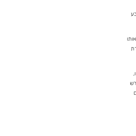
בע
ותו
רת
,
רש