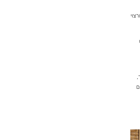
צוי
,
ם