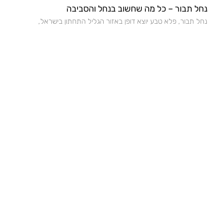
נחל תבור – כל מה שחשוב בנחל והסביבה
נחל תבור, פלא טבע יוצא דופן באזור הגליל התחתון בישראל,