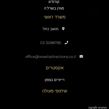
קורנדוג
מגזין בשרל'ה
משרד ראשי
מושב כחל
03-5088785
office@israeliattractions.co.il
אקסטרים
רייזרים בצפון
שיתופי פעולה
תכון לפיצה