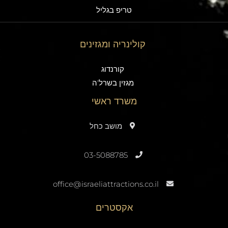
טריפ בגליל
קולינריה ומגזינים
קורנדוג
מגזין בשרל'ה
משרד ראשי
מושב כחל
03-5088785
office@israeliattractions.co.il
אקסטרים