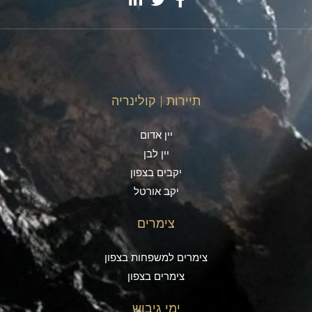
תיירות | קולינריה
יין אדום
יין לבן
יקבים בצפון
יקב אורטל
צימרים
צימרים למשפחות בצפון
צימרים בצפון
ימי גיבוש