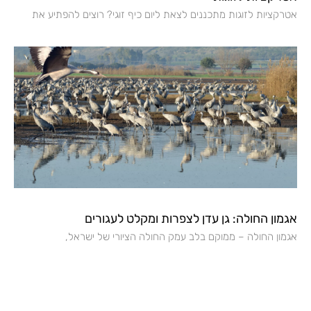
אטרקציות לזוגות מתכננים לצאת ליום כיף זוגי? רוצים להפתיע את
אגמון החולה: גן עדן לצפרות ומקלט לעגורים
אגמון החולה – ממוקם בלב עמק החולה הציורי של ישראל,