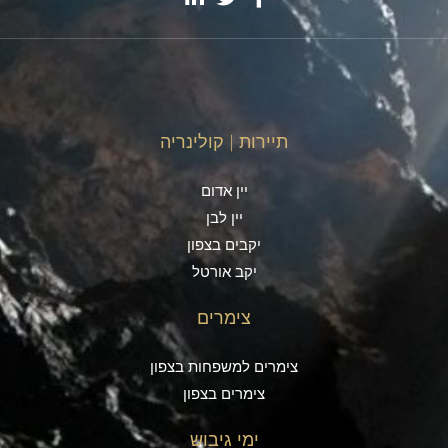
תיירות | קולינריה
יין אדום
יין לבן
יקבים בצפון
יקב אורטל
צימרים
צימרים למשפחות בצפון
צימרים בצפון
ימי גיבוש