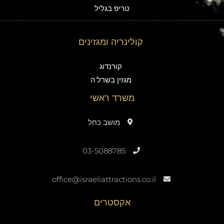
טריפ בגליל
קולינריה ומגזינים
קורנדוג
מגזין בשרל'ה
משרד ראשי
מושב כחל
03-5088785
office@israeliattractions.co.il
אקסטרים