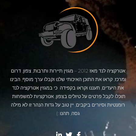
אטרקציה לנד מאז 2012 – מגזין תיירות ותרבות, צפון, דרום
ומרכז, קראו את התוכן האיכותי שלנו וקבלו ערך מוסף, הבינו
את היעדים, תעננו וקראו בקפידה כי במגזין אטרקציה לנד
תוכלו לקבל פרטים על טיולים בצפון, אטרקציות למשפחות
רומנטיות וסיורים ביקבים, יין טוב על גדות הנהר זו לא מילה
גסה, תהנו :)