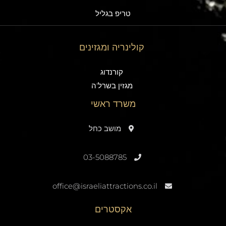
טריפ בגליל
קולינריה ומגזינים
קורנדוג
מגזין בשרל'ה
משרד ראשי
מושב כחל
03-5088785
office@israeliattractions.co.il
אקסטרים