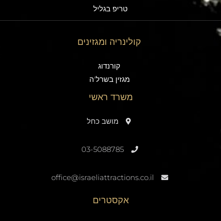
טריפ בגליל
קולינריה ומגזינים
קורנדוג
מגזין בשרל'ה
משרד ראשי
מושב כחל
03-5088785
office@israeliattractions.co.il
אקסטרים