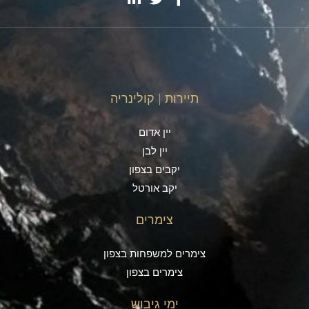
תיירות | קולינריה
יין אדום
יין לבן
יקבים בצפון
יקב אורטל
צימרים
צימרים למשפחות בצפון
צימרים בצפון
ימי גיבוש